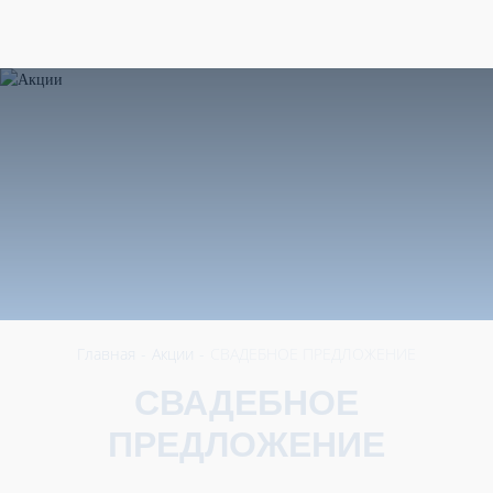
603155
,
Нижегородская область
,
+7 831 422-31-50
г. Нижний Новгород
,
ул. Максима Горького, 252
RU
Главная
-
Акции
-
СВАДЕБНОЕ ПРЕДЛОЖЕНИЕ
СВАДЕБНОЕ
ПРЕДЛОЖЕНИЕ