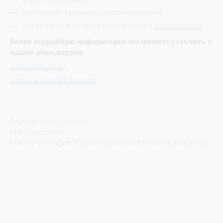
Бесплатная парковка на территории отеля.
Новое банкетное меню от Шеф-повара
посмотреть тут
Более подробную информацию вы можете уточнить у
наших менеджеров
+7(831)422-31-5
4
gojnn_hampton@hilton.com
Реклама. ООО "Орбита"
ИНН 5260134326
Erid: CQH36pWzJqN3RYjJKmDBkg6KvjBNcFSAm89MCWzA6N5vUJ